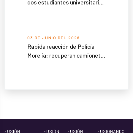
dos estudiantes universitarias
tras volcadura en la Calzada
Benito Juárez
03 DE JUNIO DEL 2026
Rápida reacción de Policía
Morelia: recuperan camioneta
con reporte de robo y frustran
posible delito
FUSIÓN
FUSIÓN
FUSIÓN
FUSIONANDO