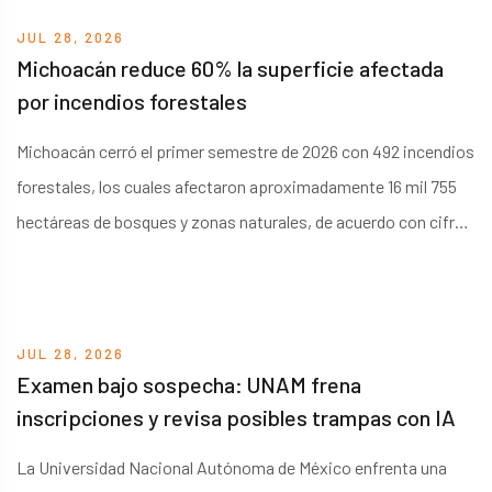
la Secretaría de Obras Públicas coloca una nueva superficie
JUL 28, 2026
asfáltica para mejorar las condiciones de circulación.
Michoacán reduce 60% la superficie afectada
por incendios forestales
Michoacán cerró el primer semestre de 2026 con 492 incendios
forestales, los cuales afectaron aproximadamente 16 mil 755
hectáreas de bosques y zonas naturales, de acuerdo con cifras
de la Comisión Nacional Forestal. Aunque el número continúa
siendo considerable, representa una disminución frente a los
682 siniestros contabilizados durante el mismo periodo de
JUL 28, 2026
2025.
Examen bajo sospecha: UNAM frena
inscripciones y revisa posibles trampas con IA
La Universidad Nacional Autónoma de México enfrenta una