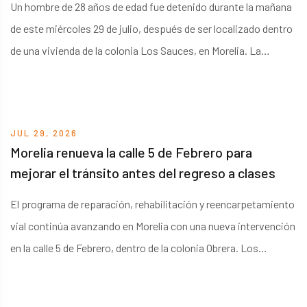
Un hombre de 28 años de edad fue detenido durante la mañana
de este miércoles 29 de julio, después de ser localizado dentro
de una vivienda de la colonia Los Sauces, en Morelia. La
intervención comenzó cuando el Centro de Comando, Control,
Comunicación y Cómputo, C4, recibió el reporte de que una
persona había ingresado sin autorización a un domicilio
JUL 29, 2026
particular.
Morelia renueva la calle 5 de Febrero para
mejorar el tránsito antes del regreso a clases
El programa de reparación, rehabilitación y reencarpetamiento
vial continúa avanzando en Morelia con una nueva intervención
en la calle 5 de Febrero, dentro de la colonia Obrera. Los
trabajos se realizan específicamente en el tramo comprendido
entre las calles Socialismo y Dr. Miguel Silva, donde personal de