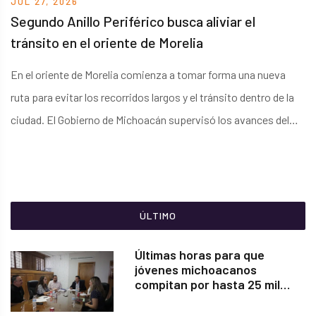
JUL 27, 2026
fortalezas del movimiento y una herramienta fundamental para
Segundo Anillo Periférico busca aliviar el
fortalecer la participación social.
tránsito en el oriente de Morelia
En el oriente de Morelia comienza a tomar forma una nueva
ruta para evitar los recorridos largos y el tránsito dentro de la
ciudad. El Gobierno de Michoacán supervisó los avances del
segmento 5 del Segundo Anillo Periférico, una obra que
atenderá la movilidad cotidiana de más de 100 mil habitantes.
ÚLTIMO
Últimas horas para que
jóvenes michoacanos
compitan por hasta 25 mil
pesos en Innovation Fest
2026