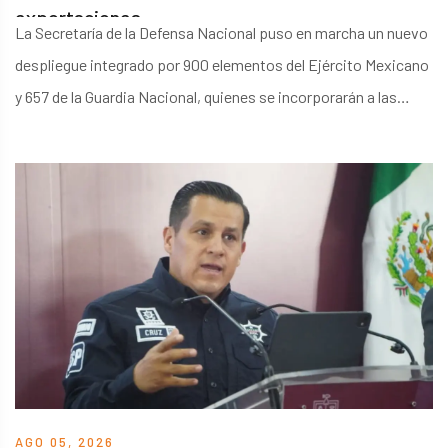
exportaciones
La Secretaría de la Defensa Nacional puso en marcha un nuevo
despliegue integrado por 900 elementos del Ejército Mexicano
y 657 de la Guardia Nacional, quienes se incorporarán a las
labores de seguridad realizadas por la 21 Zona Militar y
autoridades estatales y municipales. Las acciones incluyen
patrullajes, recorridos terrestres y presencia preventiva en
comunidades donde productores, comerciantes y empresarios
han denunciado delitos como extorsión y secuestro.El
operativo tendrá presencia en municipios como Apatzingán,
Aguililla, Buenavista, Cotija, Los Reyes, Peribán, Tingüindín,
Tocum
AGO 05, 2026