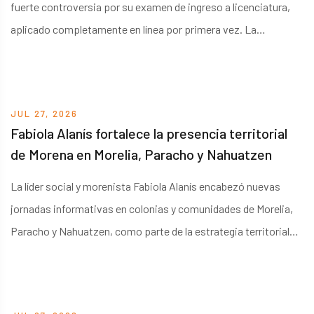
fuerte controversia por su examen de ingreso a licenciatura,
aplicado completamente en línea por primera vez. La
institución investiga si algunos aspirantes utilizaron
inteligencia artificial, apoyo de terceros u otras herramientas
digitales para obtener resultados irregulares.
JUL 27, 2026
Fabiola Alanís fortalece la presencia territorial
de Morena en Morelia, Paracho y Nahuatzen
La líder social y morenista Fabiola Alanís encabezó nuevas
jornadas informativas en colonias y comunidades de Morelia,
Paracho y Nahuatzen, como parte de la estrategia territorial
que busca mantener una comunicación directa con las familias
michoacanas. Durante los recorridos, destacó que la cercanía
con la ciudadanía continúa siendo una de las principales